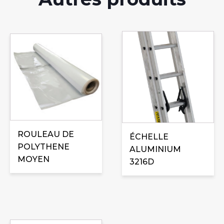
Ce
produit
a
plusieurs
variations.
Les
options
peuvent
ROULEAU DE
ÉCHELLE
être
POLYTHENE
ALUMINIUM
choisies
MOYEN
3216D
sur
la
page
du
produit