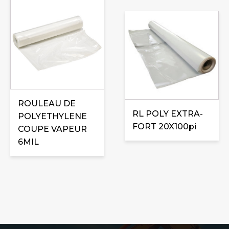
Ce
produit
a
plusieurs
variations.
Les
options
peuvent
être
ROULEAU DE
RL POLY EXTRA-
choisies
POLYETHYLENE
FORT 20X100pi
sur
COUPE VAPEUR
la
6MIL
page
du
produit