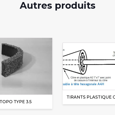
Autres produits
Ce
produit
a
plusieurs
variations.
Les
options
peuvent
être
TIRANTS PLASTIQUE 
TOPO TYPE 3.5
choisies
sur