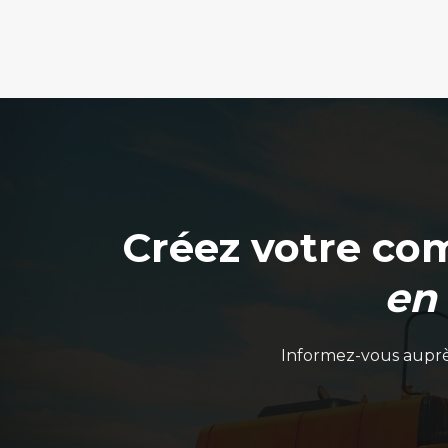
page
page
du
du
produit
produit
Créez votre co
en
Informez-vous auprès