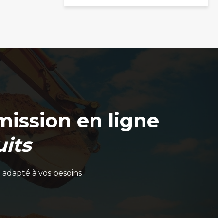
produit
ission en ligne
its
 adapté à vos besoins