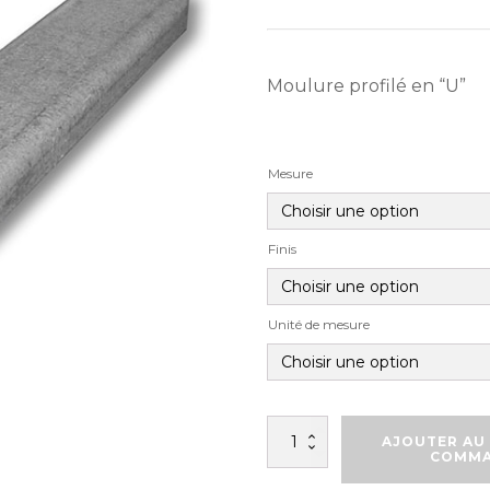
Moulure profilé en “U”
Mesure
Finis
Unité de mesure
quantité
AJOUTER AU 
de
COMM
MOULURE