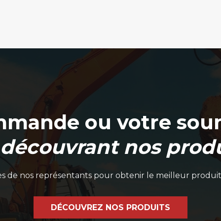
la
page
du
produit
mmande ou votre soum
 découvrant nos produ
 de nos représentants pour obtenir le meilleur produit
DÉCOUVREZ NOS PRODUITS