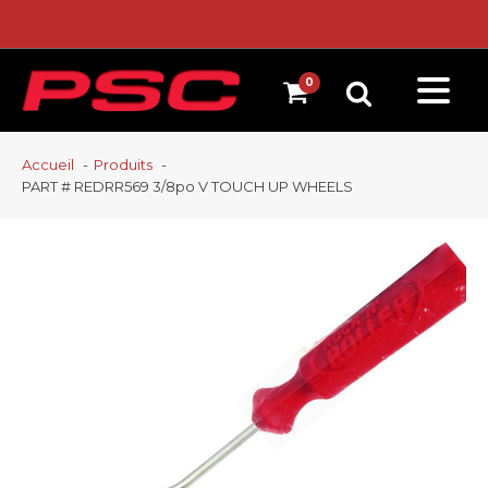
Accueil
Produits
PART # REDRR569 3/8po V TOUCH UP WHEELS