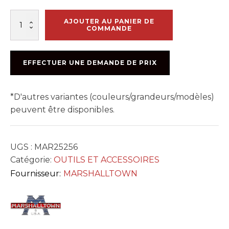
quantité
AJOUTER AU PANIER DE
de
COMMANDE
PART
#
REDRR569
EFFECTUER UNE DEMANDE DE PRIX
3/8po
V
TOUCH
*D'autres variantes (couleurs/grandeurs/modèles)
UP
WHEELS
peuvent être disponibles.
UGS :
MAR25256
Catégorie:
OUTILS ET ACCESSOIRES
Fournisseur:
MARSHALLTOWN