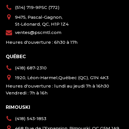
(514) 719-9PSC (772)
9475, Pascal-Gagnon,
St-Léonard, QC, H1P 1Z4
ventes@pscmtl.com
Heures d'ouverture : 6h30 à 17h
QUÉBEC
(418) 687-2310
1920, Léon-Harmel,Québec (QC), G1N 4K3
Heures d'ouverture : lundi au jeudi 7h à 16h30
Vendredi : 7h à 16h
RIMOUSKI
(418) 543-1853
468 Rue de l’Expansion, Rimouski, QC G5M 1A9