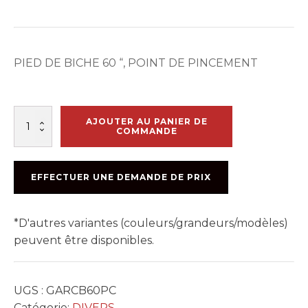
PIED DE BICHE 60 “, POINT DE PINCEMENT
quantité
AJOUTER AU PANIER DE
de
COMMANDE
PINCE
MONSEIGNEUR
60
EFFECTUER UNE DEMANDE DE PRIX
po
PTE
BISEAU
*D'autres variantes (couleurs/grandeurs/modèles)
peuvent être disponibles.
UGS :
GARCB60PC
Catégorie:
DIVERS