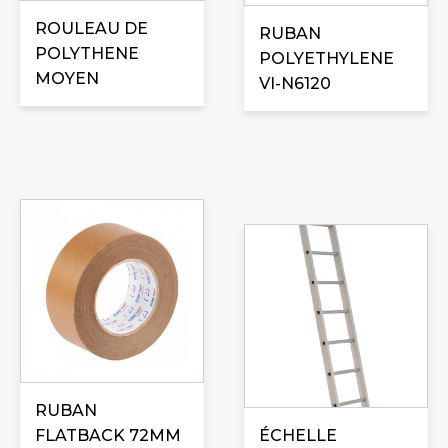
peuvent
peuvent
ROULEAU DE
être
RUBAN
être
POLYTHENE
choisies
POLYETHYLENE
choisies
MOYEN
sur
VI-N6120
sur
la
la
page
page
du
du
produit
produit
RUBAN
FLATBACK 72MM
ÉCHELLE