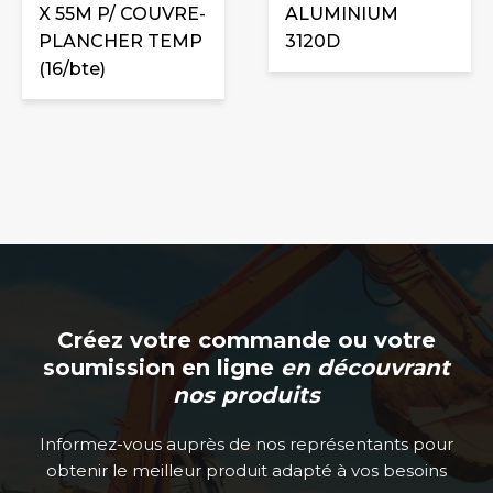
X 55M P/ COUVRE-
ALUMINIUM
PLANCHER TEMP
3120D
(16/bte)
Créez votre commande ou votre
soumission en ligne
en découvrant
nos produits
Informez-vous auprès de nos représentants pour
obtenir le meilleur produit adapté à vos besoins