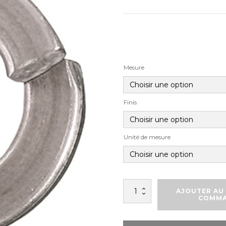
Mesure
Finis
Unité de mesure
quantité
AJOUTER AU 
de
COMM
RONDELLES
D'ARRÊT