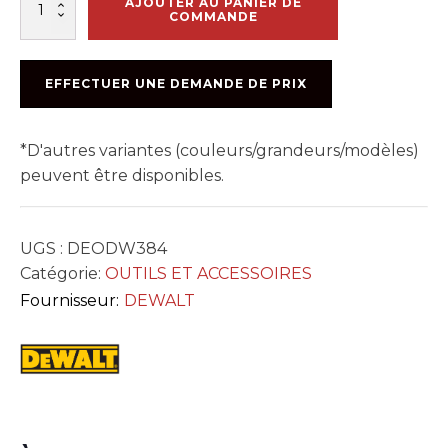
AJOUTER AU PANIER DE
de
COMMANDE
SCIE
CIRCULAIRE
8
EFFECTUER UNE DEMANDE DE PRIX
1/4
*D'autres variantes (couleurs/grandeurs/modèles)
peuvent être disponibles.
UGS :
DEODW384
Catégorie:
OUTILS ET ACCESSOIRES
Fournisseur:
DEWALT