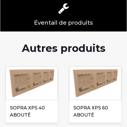
Éventail de produits
Autres produits
Ce
Ce
produit
produit
a
a
plusieurs
plusieurs
variations.
variations.
Les
Les
SOPRA XPS 40
SOPRA XPS 60
options
options
ABOUTÉ
ABOUTÉ
peuvent
peuvent
être
être