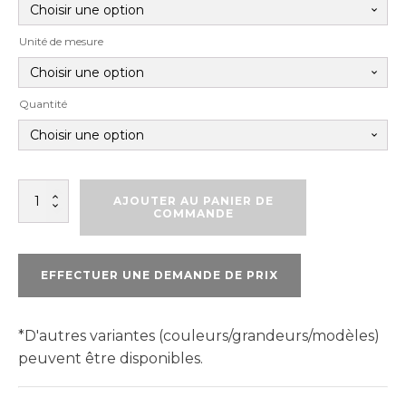
Unité de mesure
Quantité
quantité
AJOUTER AU PANIER DE
de
COMMANDE
SOPRA
XPS
100
EFFECTUER UNE DEMANDE DE PRIX
ABOUTÉ
*D'autres variantes (couleurs/grandeurs/modèles)
peuvent être disponibles.