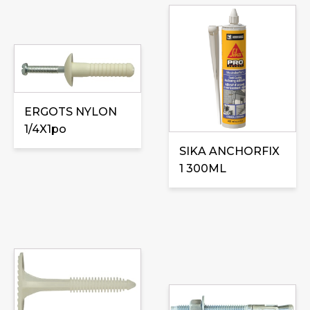
ERGOTS NYLON
1/4X1po
SIKA ANCHORFIX
1 300ML
Ce
produit
a
Ce
plusieurs
produit