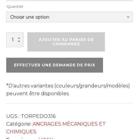
Quantité
quantité
AJOUTER AU PANIER DE
de
COMMANDE
TORPEDO
316
EFFECTUER UNE DEMANDE DE PRIX
*D'autres variantes (couleurs/grandeurs/modèles)
peuvent être disponibles.
UGS :
TORPEDO316
Catégorie:
ANCRAGES MÉCANIQUES ET
CHIMIQUES