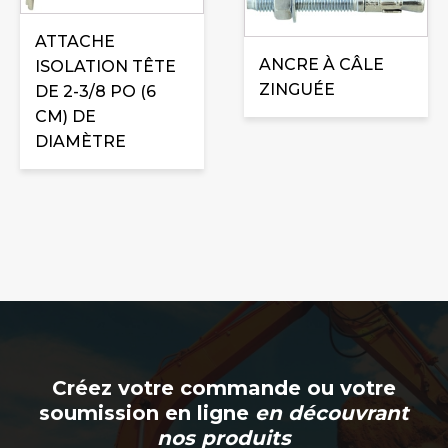
variations.
a
ATTACHE
Les
plusieurs
ANCRE À CÂLE
ISOLATION TÊTE
options
variations.
ZINGUÉE
DE 2-3/8 PO (6
peuvent
Les
CM) DE
être
options
DIAMÈTRE
choisies
peuvent
sur
être
la
choisies
page
sur
du
la
produit
page
du
produit
Créez votre commande ou votre
soumission en ligne
en découvrant
nos produits