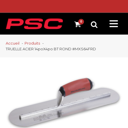
Accueil
Produits
TRUELLE ACIER 14poX4po BT ROND #MXS64FRD