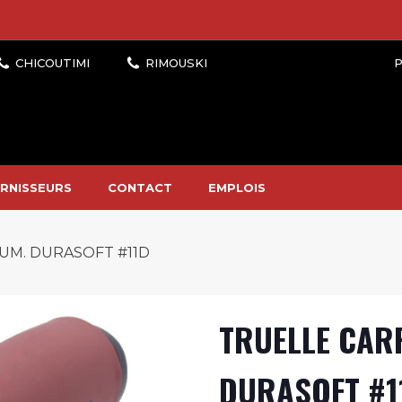
P
RNISSEURS
CONTACT
EMPLOIS
LUM. DURASOFT #11D
TRUELLE CARR
DURASOFT #1