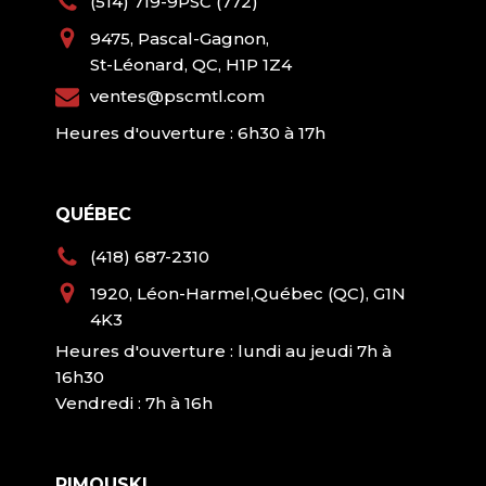
(514) 719-9PSC (772)
9475, Pascal-Gagnon,
St-Léonard, QC, H1P 1Z4
ventes@pscmtl.com
Heures d'ouverture : 6h30 à 17h
QUÉBEC
(418) 687-2310
1920, Léon-Harmel,Québec (QC), G1N
4K3
Heures d'ouverture : lundi au jeudi 7h à
16h30
Vendredi : 7h à 16h
RIMOUSKI