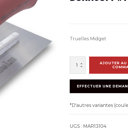
Truelles Midget
quantité
AJOUTER AU 
de
COMM
TRUELLE
CARRÉE
8po
EFFECTUER UNE DEMAN
X
3po
ALUM.
*D'autres variantes (cou
DURASOFT
#11D
UGS :
MAR13104