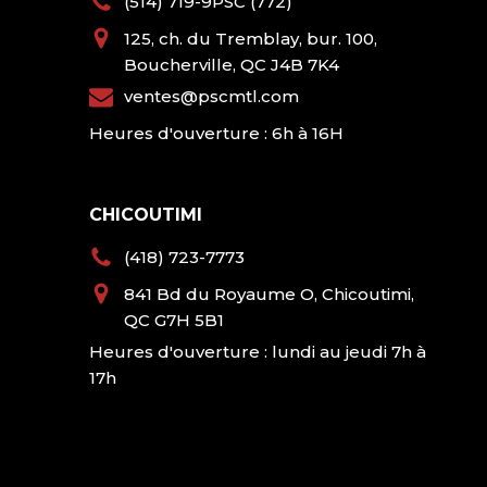
(514) 719-9PSC (772)
125, ch. du Tremblay, bur. 100,
Boucherville, QC J4B 7K4
ventes@pscmtl.com
Heures d'ouverture : 6h à 16H
CHICOUTIMI
(418) 723-7773
841 Bd du Royaume O, Chicoutimi,
QC G7H 5B1
Heures d'ouverture : lundi au jeudi 7h à
17h