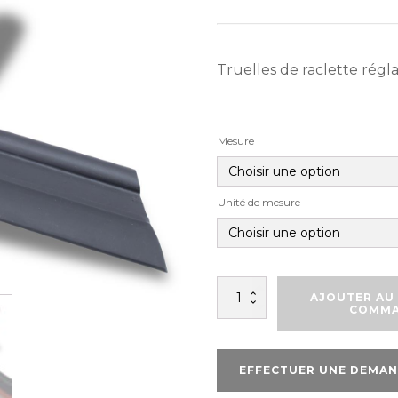
Truelles de raclette régl
Mesure
Unité de mesure
quantité
AJOUTER AU 
de
COMM
TRUELLE
RACLOIRE
EFFECTUER UNE DEMAN