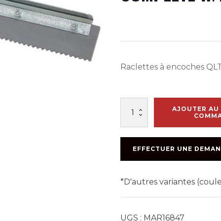
Raclettes à encoches QL
quantité
AJOUTER AU 
de
COMM
36po
STRAIGHT
NOTCHED
EFFECTUER UNE DEMAN
SQUEEGEE
COMPLETE
W/FRAME
*D'autres variantes (cou
1/8
UGS :
MAR16847