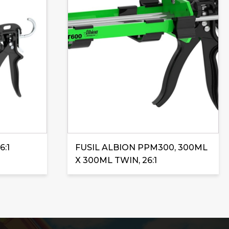
6:1
FUSIL ALBION PPM300, 300ML
X 300ML TWIN, 26:1