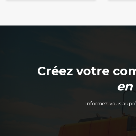
produit
Créez votre co
en
Informez-vous auprès