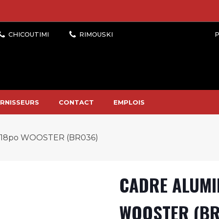
P
RNISSEURS
CONTACT
EMPLOIS
18po WOOSTER (BR036)
CADRE ALUMI
WOOSTER (BR