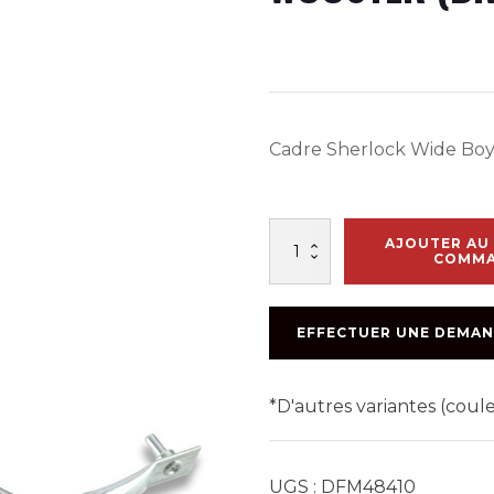
Cadre Sherlock Wide Boy 
quantité
AJOUTER AU 
de
COMM
CADRE
ALUMINIUM
SHERLOCK
EFFECTUER UNE DEMAN
18po
WOOSTER
(BR036)
*D'autres variantes (cou
UGS :
DFM48410