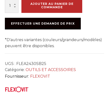
quantité
AJOUTER AU PANIER DE
de
COMMANDE
F5292
LAME
12
EFFECTUER UNE DEMANDE DE PRIX
X
1/8
X
*D'autres variantes (couleurs/grandeurs/modèles)
1po
peuvent être disponibles.
UGS :
FLEA2430SB25
Catégorie:
OUTILS ET ACCESSOIRES
Fournisseur:
FLEXOVIT