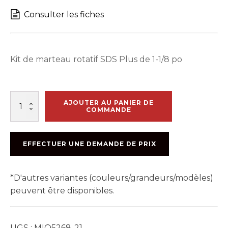
Consulter les fiches
Kit de marteau rotatif SDS Plus de 1-1/8 po
quantité
AJOUTER AU PANIER DE
de
COMMANDE
MARTEAU
ROTATIF
SDS
EFFECTUER UNE DEMANDE DE PRIX
PLUS
1
1/8
*D'autres variantes (couleurs/grandeurs/modèles)
peuvent être disponibles.
UGS :
MIO5268-21