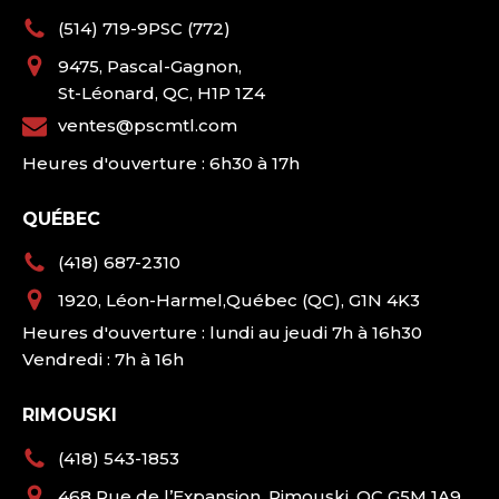
(514) 719-9PSC (772)
9475, Pascal-Gagnon,
St-Léonard, QC, H1P 1Z4
ventes@pscmtl.com
Heures d'ouverture : 6h30 à 17h
QUÉBEC
(418) 687-2310
1920, Léon-Harmel,Québec (QC), G1N 4K3
Heures d'ouverture : lundi au jeudi 7h à 16h30
Vendredi : 7h à 16h
RIMOUSKI
(418) 543-1853
468 Rue de l’Expansion, Rimouski, QC G5M 1A9