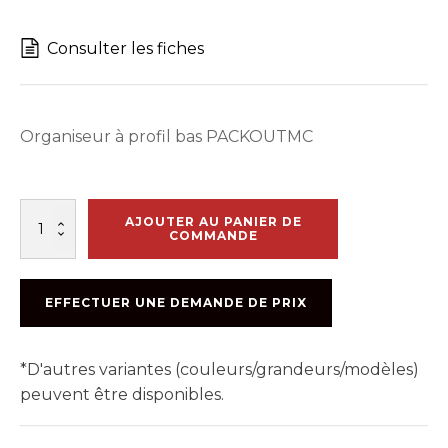
Consulter les fiches
Organiseur à profil bas PACKOUTMC
quantité
AJOUTER AU PANIER DE
de
COMMANDE
ORGANISATEUR
10
COMPARTIMENTS
EFFECTUER UNE DEMANDE DE PRIX
PACKOUT
*D'autres variantes (couleurs/grandeurs/modèles)
peuvent être disponibles.