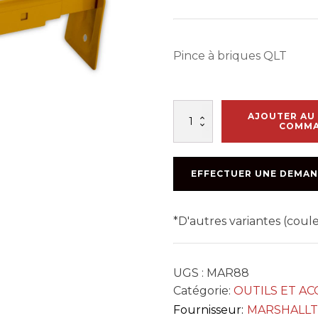
Pince à briques QLT
quantité
AJOUTER AU 
de
COMM
PINCE
A
BRIQUES
EFFECTUER UNE DEMAN
#16510
MARSH
*D'autres variantes (cou
UGS :
MAR88
Catégorie:
OUTILS ET AC
Fournisseur:
MARSHALL