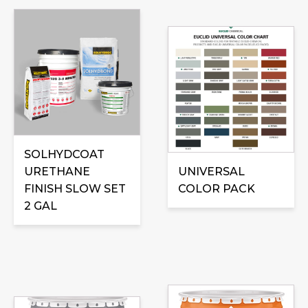
Ce
produit
a
plusieurs
variations.
Les
options
SOLHYDCOAT
peuvent
URETHANE
être
UNIVERSAL
FINISH SLOW SET
choisies
COLOR PACK
2 GAL
sur
la
page
du
produit
Ce