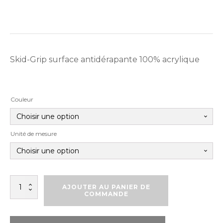
Skid-Grip surface antidérapante 100% acrylique
Couleur
Unité de mesure
quantité
AJOUTER AU PANIER DE
de
COMMANDE
SKID
GRIP