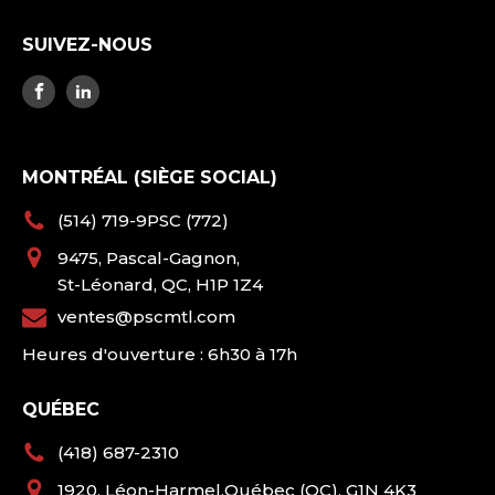
SUIVEZ-NOUS
MONTRÉAL (SIÈGE SOCIAL)
(514) 719-9PSC (772)
9475, Pascal-Gagnon,
St-Léonard, QC, H1P 1Z4
ventes@pscmtl.com
Heures d'ouverture : 6h30 à 17h
QUÉBEC
(418) 687-2310
1920, Léon-Harmel,Québec (QC), G1N 4K3