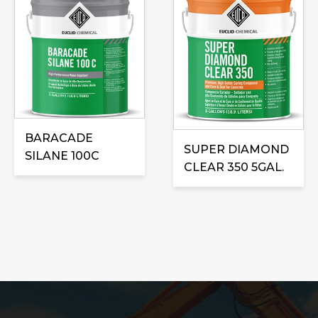
produit
a
plusieurs
variations.
Les
options
peuvent
être
BARACADE
SUPER DIAMOND
choisies
SILANE 100C
CLEAR 350 5GAL.
sur
la
page
du
produit