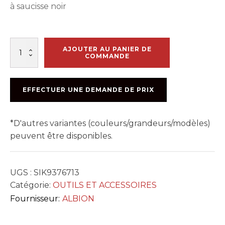
à saucisse noir
quantité
AJOUTER AU PANIER DE
de
COMMANDE
RING
CAP
PLASTIQUE
EFFECTUER UNE DEMANDE DE PRIX
NOIRE
#873-
5
*D'autres variantes (couleurs/grandeurs/modèles)
peuvent être disponibles.
UGS :
SIK9376713
Catégorie:
OUTILS ET ACCESSOIRES
Fournisseur:
ALBION